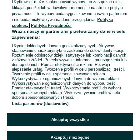
Żabka w miejscowości Miąse
Użytkownik może zaakceptować wybory lub zarządzać nimi,
Żabka Polska Sp. z o.o.
klikając poniżej lub w dowolnym momencie na stronie polityki
prywatności. Te wybory będą sygnalizowane naszym partnerom
do 30 000 zł / mies. brutto
i nie będą miały wpływu na dane przeglądania.
Polityka
Miąse
cookies,
Polityka Prywatności
Współpraca B2B
Wraz z naszymi partnerami przetwarzamy dane w celu
Inny
zapewnienia:
Specjalne wymagania: Książeczka sanepidowska
Użycie dokładnych danych geolokalizacyjnych. Aktywne
Doświadczenie nie jest wymagane
skanowanie charakterystyki urządzenia do celów identyfikacji.
Dyspozycyjność: Elastyczny czas pracy
Rozumienie odbiorców dzięki statystyce lub kombinacji danych
z różnych źródeł. Przechowywanie informacji na urządzeniu lub
Pracownicy z Ukrainy: 🇺🇦 Запрошуємо людей з України
dostęp do nich. Pomiar efektywności reklam. Rozwój i
(Zapraszamy pracowników z Ukrainy)
ulepszanie usług. Tworzenie profili w celu personalizacji treści.
Tworzenie profili w celu spersonalizowanych reklam.
Wykorzystywanie ograniczonych danych do wyboru reklam.
Odświeżono dzisiaj o 09:07
Wykorzystywanie ograniczonych danych do wyboru treści.
Pomiar efektywności treści. Wykorzystanie profili do wyboru
spersonalizowanych reklam. Wykorzystywanie profili w celu
doboru spersonalizowanych treści.
Lista partnerów (dostawców)
1
2
3
...
37
Akceptuj wszystkie
Akceptuj niezbędne