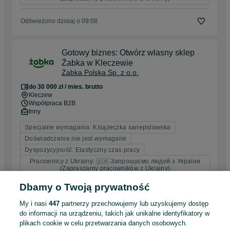
Odświeżono dzisiaj o 09:08
Gotowy biznes: Otwórz własny sklep
Żabka w Kleczewie
Żabka Polska Sp. z o.o.
do 30 000 zł / mies. brutto
Kleczew
Współpraca B2B
Inny
Specjalne wymagania: Książeczka sanepidowska
Doświadczenie nie jest wymagane
Dyspozycyjność: Elastyczny czas pracy
Pracownicy z Ukrainy: 🇺🇦 Запрошуємо людей з України
(Zapraszamy pracowników z Ukrainy)
Dbamy o Twoją prywatność
Odświeżono dzisiaj o 09:08
My i nasi
447
partnerzy przechowujemy lub uzyskujemy dostęp
do informacji na urządzeniu, takich jak unikalne identyfikatory w
Gotowy biznes: Otwórz własny sklep
plikach cookie w celu przetwarzania danych osobowych.