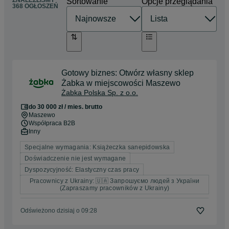
ZNALEŹLIŚMY
Sortowanie
Opcje przeglądania
368 OGŁOSZEŃ
Gotowy biznes: Otwórz własny sklep
Żabka w miejscowości Maszewo
Żabka Polska Sp. z o.o.
do 30 000 zł / mies. brutto
Maszewo
Współpraca B2B
Inny
Specjalne wymagania: Książeczka sanepidowska
Doświadczenie nie jest wymagane
Dyspozycyjność: Elastyczny czas pracy
Pracownicy z Ukrainy: 🇺🇦 Запрошуємо людей з України
(Zapraszamy pracowników z Ukrainy)
Odświeżono dzisiaj o 09:28